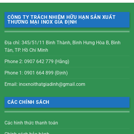
CÔNG TY TRÁCH NHIỆM HỮU HẠN SẢN XUẤT
THƯƠNG MẠI INOX GIA ĐỊNH
Địa chỉ: 345/51/11 Bình Thành, Bình Hưng Hòa B, Bình
Tân, TP. Hồ Chí Minh
Phone 2: 0907 642 779 (Hằng)
Phone 1: 0901 664 899 (Định)
Email: inoxnoithatgiadinh@gmail.com
CÁC CHÍNH SÁCH
Các hình thức thanh toán