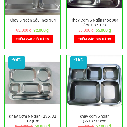
Khay 5 Ngăn Sâu Inox 304
Khay Cơm 5 Ngăn Inox 304
(29 X 37 X 3)
Giá
Giá
Giá
Giá
92,000
₫
82,000
₫
80,000
₫
65,000
₫
gốc
hiện
gốc
hiện
là:
tại
là:
tại
THÊM VÀO GIỎ HÀNG
THÊM VÀO GIỎ HÀNG
92,000 ₫.
là:
80,000 ₫.
là:
82,000 ₫.
65,000 ₫
-93%
-16%
Khay Cơm 6 Ngăn (25 X 32
khay cơm 5 ngăn
X 4)Cm
(29x37x3)cm
Giá
Giá
Giá
Giá
800,000
₫
60,000
₫
80,000
₫
67,000
₫