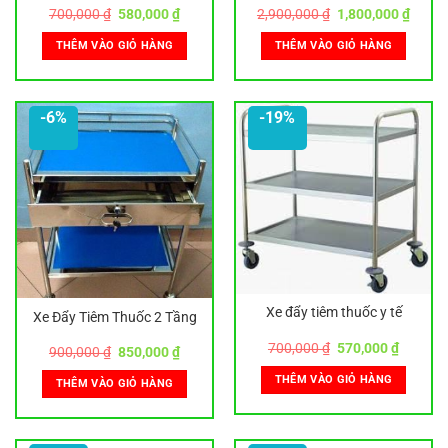
Giá
Giá
Giá
Giá
700,000
₫
580,000
₫
2,900,000
₫
1,800,000
₫
gốc
hiện
gốc
hiện
là:
tại
là:
tại
THÊM VÀO GIỎ HÀNG
THÊM VÀO GIỎ HÀNG
700,000 ₫.
là:
2,900,000 ₫.
là:
580,000 ₫.
1,800,
-6%
-19%
Xe đẩy tiêm thuốc y tế
Xe Đẩy Tiêm Thuốc 2 Tầng
Giá
Giá
700,000
₫
570,000
₫
Giá
Giá
900,000
₫
850,000
₫
gốc
hiện
gốc
hiện
là:
tại
là:
tại
THÊM VÀO GIỎ HÀNG
THÊM VÀO GIỎ HÀNG
700,000 ₫.
là:
900,000 ₫.
là:
570,000
850,000 ₫.