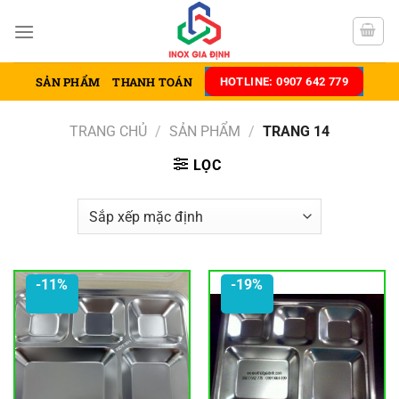
Chuyển
đến
nội
dung
SẢN PHẨM
THANH TOÁN
HOTLINE: 0907 642 779
TRANG CHỦ
/
SẢN PHẨM
/
TRANG 14
LỌC
-11%
-19%