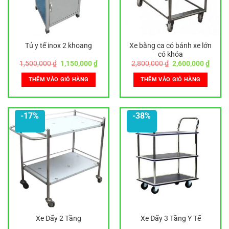
Tủ y tế inox 2 khoang
Xe băng ca có bánh xe lớn
có khóa
Giá
Giá
Giá
Giá
1,500,000
₫
1,150,000
₫
2,800,000
₫
2,600,000
₫
gốc
hiện
gốc
hiện
là:
tại
là:
tại
THÊM VÀO GIỎ HÀNG
THÊM VÀO GIỎ HÀNG
1,500,000 ₫.
là:
2,800,000 ₫.
là:
1,150,000 ₫.
2,600,
-17%
-38%
Xe Đẩy 2 Tầng
Xe Đẩy 3 Tầng Y Tế