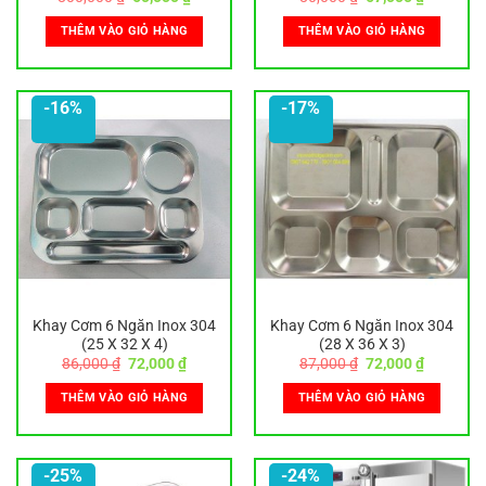
gốc
hiện
gốc
hiện
là:
tại
là:
tại
THÊM VÀO GIỎ HÀNG
THÊM VÀO GIỎ HÀNG
800,000 ₫.
là:
80,000 ₫.
là:
60,000 ₫.
67,000 ₫
-16%
-17%
Khay Cơm 6 Ngăn Inox 304
Khay Cơm 6 Ngăn Inox 304
(25 X 32 X 4)
(28 X 36 X 3)
Giá
Giá
Giá
Giá
86,000
₫
72,000
₫
87,000
₫
72,000
₫
gốc
hiện
gốc
hiện
là:
tại
là:
tại
THÊM VÀO GIỎ HÀNG
THÊM VÀO GIỎ HÀNG
86,000 ₫.
là:
87,000 ₫.
là:
72,000 ₫.
72,000 ₫
-25%
-24%