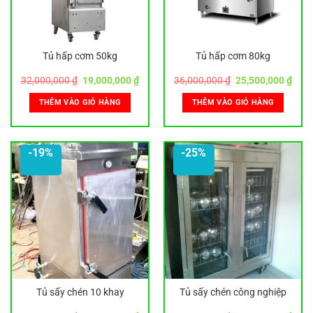
Tủ hấp cơm 50kg
Tủ hấp cơm 80kg
Giá
Giá
Giá
Giá
32,000,000
₫
19,000,000
₫
36,000,000
₫
25,500,000
₫
gốc
hiện
gốc
hiện
là:
tại
là:
tại
THÊM VÀO GIỎ HÀNG
THÊM VÀO GIỎ HÀNG
32,000,000 ₫.
là:
36,000,000 ₫.
là:
19,000,000 ₫.
25,5
-19%
-25%
Tủ sấy chén 10 khay
Tủ sấy chén công nghiệp