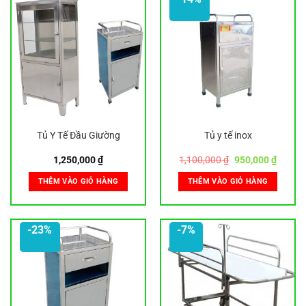
Tủ Y Tế Đầu Giường
Tủ y tế inox
Giá
Giá
1,250,000
₫
1,100,000
₫
950,000
₫
gốc
hiện
là:
tại
THÊM VÀO GIỎ HÀNG
THÊM VÀO GIỎ HÀNG
1,100,000 ₫.
là:
950,00
-23%
-7%