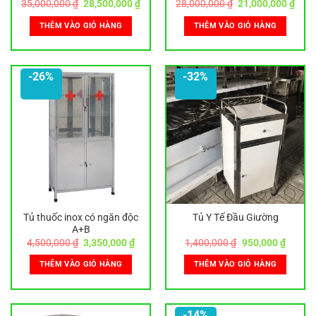
Giá
Giá
Giá
Giá
35,000,000
₫
28,500,000
₫
28,000,000
₫
21,000,000
₫
gốc
hiện
gốc
hiện
là:
tại
là:
tại
THÊM VÀO GIỎ HÀNG
THÊM VÀO GIỎ HÀNG
35,000,000 ₫.
là:
28,000,000 ₫.
là:
28,500,000 ₫.
21,0
-26%
-32%
Tủ thuốc inox có ngăn độc
Tủ Y Tế Đầu Giường
A+B
Giá
Giá
Giá
Giá
4,500,000
₫
3,350,000
₫
1,400,000
₫
950,000
₫
gốc
hiện
gốc
hiện
là:
tại
là:
tại
THÊM VÀO GIỎ HÀNG
THÊM VÀO GIỎ HÀNG
4,500,000 ₫.
là:
1,400,000 ₫.
là:
3,350,000 ₫.
950,00
-14%