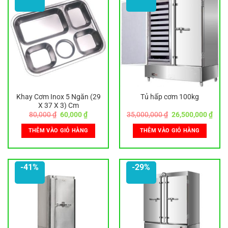
Khay Cơm Inox 5 Ngăn (29
Tủ hấp cơm 100kg
X 37 X 3) Cm
Giá
Giá
Giá
Giá
80,000
₫
60,000
₫
35,000,000
₫
26,500,000
₫
gốc
hiện
gốc
hiện
là:
tại
là:
tại
THÊM VÀO GIỎ HÀNG
THÊM VÀO GIỎ HÀNG
80,000 ₫.
là:
35,000,000 ₫.
là:
60,000 ₫.
26,5
-41%
-29%