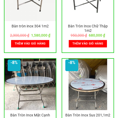
Bàn tròn inox 304 1m2
Bàn Tròn Inox Chữ Thập
1m2
Giá
Giá
Giá
Giá
2,300,000
₫
1,580,000
₫
950,000
₫
680,000
₫
gốc
hiện
gốc
hiện
là:
tại
là:
tại
THÊM VÀO GIỎ HÀNG
THÊM VÀO GIỎ HÀNG
2,300,000 ₫.
là:
950,000 ₫.
là:
1,580,000 ₫.
680,000
-8%
-8%
Bàn Tròn Inox Mặt Cạnh
Bàn Tròn Inox Sus 201,1m2