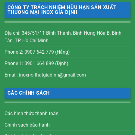
CÔNG TY TRÁCH NHIỆM HỮU HẠN SẢN XUẤT
THƯƠNG MẠI INOX GIA ĐỊNH
Địa chỉ: 345/51/11 Bình Thành, Bình Hưng Hòa B, Bình
Tân, TP. Hồ Chí Minh
Phone 2: 0907 642 779 (Hằng)
Phone 1: 0901 664 899 (Định)
Email: inoxnoithatgiadinh@gmail.com
CÁC CHÍNH SÁCH
Các hình thức thanh toán
Chính sách bảo hành