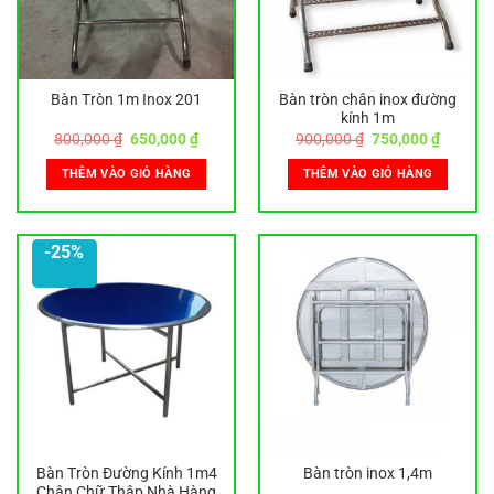
Bàn Tròn 1m Inox 201
Bàn tròn chân inox đường
kính 1m
Giá
Giá
Giá
Giá
800,000
₫
650,000
₫
900,000
₫
750,000
₫
gốc
hiện
gốc
hiện
là:
tại
là:
tại
THÊM VÀO GIỎ HÀNG
THÊM VÀO GIỎ HÀNG
800,000 ₫.
là:
900,000 ₫.
là:
650,000 ₫.
750,000
-25%
Bàn Tròn Đường Kính 1m4
Bàn tròn inox 1,4m
Chân Chữ Thập Nhà Hàng