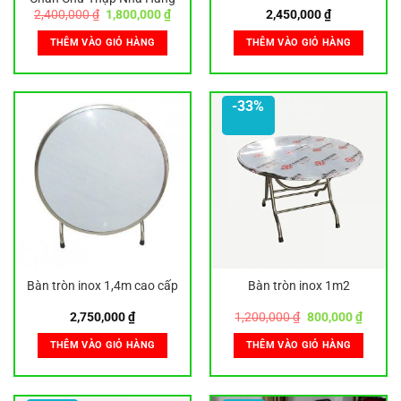
Giá
Giá
2,400,000
₫
1,800,000
₫
2,450,000
₫
gốc
hiện
là:
tại
THÊM VÀO GIỎ HÀNG
THÊM VÀO GIỎ HÀNG
2,400,000 ₫.
là:
1,800,000 ₫.
-33%
Bàn tròn inox 1,4m cao cấp
Bàn tròn inox 1m2
Giá
Giá
2,750,000
₫
1,200,000
₫
800,000
₫
gốc
hiện
là:
tại
THÊM VÀO GIỎ HÀNG
THÊM VÀO GIỎ HÀNG
1,200,000 ₫.
là:
800,00