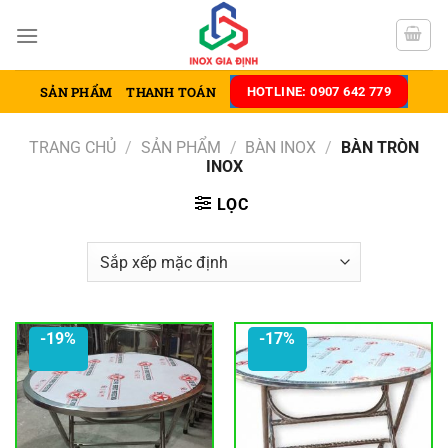
Chuyển
đến
nội
dung
SẢN PHẨM
THANH TOÁN
HOTLINE: 0907 642 779
TRANG CHỦ
/
SẢN PHẨM
/
BÀN INOX
/
BÀN TRÒN
INOX
LỌC
-19%
-17%