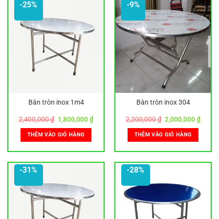
-25%
-9%
Bàn tròn inox 1m4
Bàn tròn inox 304
Giá
Giá
Giá
Giá
2,400,000
₫
1,800,000
₫
2,200,000
₫
2,000,000
₫
gốc
hiện
gốc
hiện
là:
tại
là:
tại
THÊM VÀO GIỎ HÀNG
THÊM VÀO GIỎ HÀNG
2,400,000 ₫.
là:
2,200,000 ₫.
là:
1,800,000 ₫.
2,000,
-31%
-28%