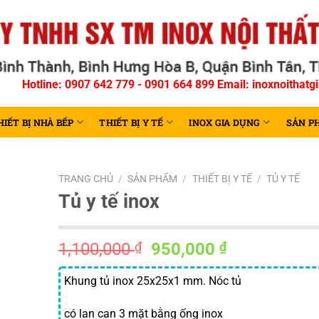
Hotline: 0907 642 779 - 0901 664 899 Email: inoxnoitha
HIẾT BỊ NHÀ BẾP
THIẾT BỊ Y TẾ
INOX GIA DỤNG
SẢN P
TRANG CHỦ
/
SẢN PHẨM
/
THIẾT BỊ Y TẾ
/
TỦ Y TẾ
Tủ y tế inox
Giá
Giá
1,100,000
₫
950,000
₫
gốc
hiện
là:
tại
Khung tủ inox 25x25x1 mm. Nóc tủ
1,100,000 ₫.
là:
có lan can 3 mặt bằng ống inox
950,000 ₫.