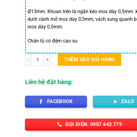
Ø13mm. Khoan trên là ngăn kéo inox dày 0,5mm 
dưới cánh mở inox dày 0,5mm, vách xung quanh 
inox dày 0,5mm.
Chân tủ có đệm cao su
Tủ y tế inox số lượng
THÊM VÀO GIỎ HÀNG
Liên hệ đặt hàng:
FACEBOOK
ZALO
GỌI ĐIỆN: 0907 642 779