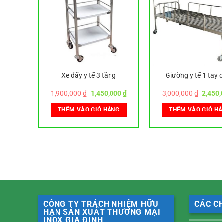
oang
Xe đẩy y tế 3 tầng
Giường y tế 1 tay 
Giá
Giá
Giá
Giá
,000
₫
1,900,000
₫
1,450,000
₫
3,000,000
₫
2,450
hiện
gốc
hiện
gốc
tại
là:
tại
là:
ÀNG
THÊM VÀO GIỎ HÀNG
THÊM VÀO GIỎ H
000 ₫.
là:
1,900,000 ₫.
là:
3,000,
1,150,000 ₫.
1,450,000 ₫.
CÔNG TY TRÁCH NHIỆM HỮU
CÁC C
HẠN SẢN XUẤT THƯƠNG MẠI
INOX GIA ĐỊNH