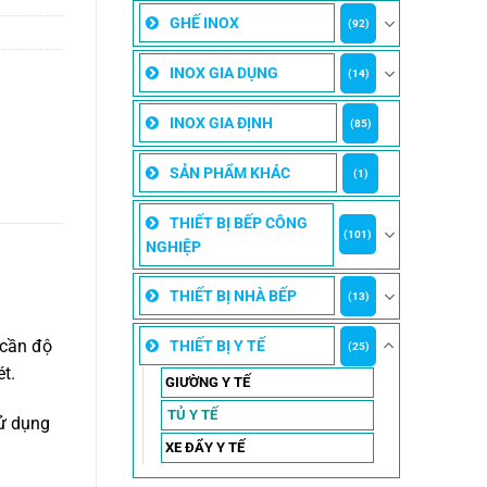
GHẾ INOX
(92)
INOX GIA DỤNG
(14)
INOX GIA ĐỊNH
(85)
SẢN PHẨM KHÁC
(1)
THIẾT BỊ BẾP CÔNG
(101)
NGHIỆP
THIẾT BỊ NHÀ BẾP
(13)
 cần độ
THIẾT BỊ Y TẾ
(25)
t.
GIƯỜNG Y TẾ
TỦ Y TẾ
Sử dụng
XE ĐẨY Y TẾ