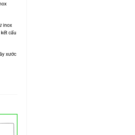
inox
ừ inox
 kết cấu
rầy xước