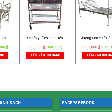
quay
Xe đẩy y tế có ngăn kéo
Giường Đơn Y Tế Nâ
Giá
Giá
Giá
Giá
,000
₫
1,100,000
₫
950,000
₫
1,800,000
₫
1,750
hiện
gốc
hiện
gốc
tại
là:
tại
là:
ÀNG
THÊM VÀO GIỎ HÀNG
THÊM VÀO GIỎ H
000 ₫.
là:
1,100,000 ₫.
là:
1,800,
2,450,000 ₫.
950,000 ₫.
HÍNH SÁCH
FACEPAGEBOOK