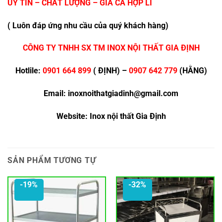
UY TÍN – CHẤT LƯỢNG – GIÁ CẢ HỢP LÍ
( Luôn đáp ứng nhu cầu của quý khách hàng)
CÔNG TY TNHH SX TM INOX NỘI THẤT GIA ĐỊNH
Hotlile:
0901 664 899
( ĐỊNH) –
0907 642 779
(HẰNG)
Email: inoxnoithatgiadinh@gmail.com
Website: Inox nội thất Gia Định
SẢN PHẨM TƯƠNG TỰ
-19%
-32%