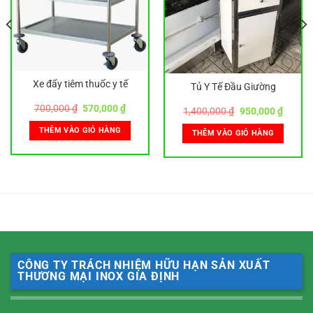
Xe đẩy tiêm thuốc y tế
Tủ Y Tế Đầu Giường
Giá
Giá
700,000
₫
570,000
₫
Giá
Giá
1,400,000
₫
950,000
₫
gốc
hiện
gốc
hiện
là:
tại
là:
tại
THÊM VÀO GIỎ HÀNG
THÊM VÀO GIỎ HÀNG
700,000 ₫.
là:
1,400,000 ₫.
là:
570,000 ₫.
0 ₫.
950,00
CÔNG TY TRÁCH NHIỆM HỮU HẠN SẢN XUẤT
THƯƠNG MẠI INOX GIA ĐỊNH