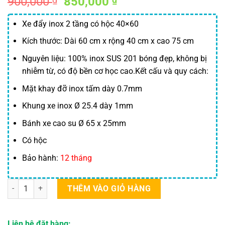
Giá
Giá
900,000
850,000
gốc
hiện
là:
tại
Xe đẩy inox 2 tầng có hộc 40×60
900,000 ₫.
là:
Kích thước: Dài 60 cm x rộng 40 cm x cao 75 cm
850,000 ₫.
Nguyên liệu: 100% inox SUS 201 bóng đẹp, không bị
nhiễm từ, có độ bền cơ học cao.
Kết cấu và quy cách:
Mặt khay đỡ inox tấm dày 0.7mm
Khung xe inox Ø 25.4 dày 1mm
Bánh xe cao su Ø 65 x 25mm
Có hộc
Bảo hành:
12 tháng
Xe Đẩy Tiêm Thuốc 2 Tầng số lượng
THÊM VÀO GIỎ HÀNG
Liên hệ đặt hàng: