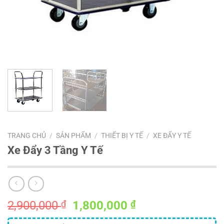
TRANG CHỦ
/
SẢN PHẨM
/
THIẾT BỊ Y TẾ
/
XE ĐẨY Y TẾ
Xe Đẩy 3 Tầng Y Tế
Giá
Giá
2,900,000
₫
1,800,000
₫
gốc
hiện