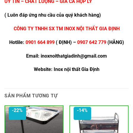
UY TÍN – CHẤT LƯỢNG – GIÁ CẢ HỢP LÝ
( Luôn đáp ứng nhu cầu của quý khách hàng)
CÔNG TY TNHH SX TM INOX NỘI THẤT GIA ĐỊNH
Hotlile:
0901 664 899
( ĐỊNH) –
0907 642 779
(HẰNG)
Email: inoxnoithatgiadinh@gmail.com
Website: Inox nội thất Gia Định
SẢN PHẨM TƯƠNG TỰ
-22%
-14%