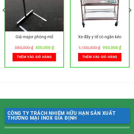
Giá major phòng mổ
Xe đẩy y tế có ngăn kéo
Giá
Giá
Giá
Giá
580,000
₫
450,000
₫
1,100,000
₫
950,000
₫
gốc
hiện
gốc
hiện
là:
tại
là:
tại
THÊM VÀO GIỎ HÀNG
THÊM VÀO GIỎ HÀNG
580,000 ₫.
là:
1,100,000 ₫.
là:
0 ₫.
450,000 ₫.
950,00
CÔNG TY TRÁCH NHIỆM HỮU HẠN SẢN XUẤT
THƯƠNG MẠI INOX GIA ĐỊNH