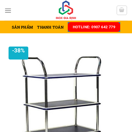
Chuyển
đến
nội
dung
SẢN PHẨM
THANH TOÁN
HOTLINE: 0907 642 779
-38%