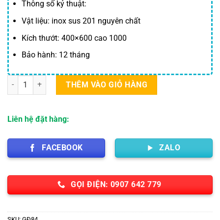
là:
tại
Thông số kỷ thuật:
2,900,000 ₫.
là:
Vật liệu: inox sus 201 nguyên chất
1,800,000 ₫.
Kích thướt: 400×600 cao 1000
Bảo hành: 12 tháng
Xe Đẩy 3 Tầng Y Tế số lượng
THÊM VÀO GIỎ HÀNG
Liên hệ đặt hàng:
FACEBOOK
ZALO
GỌI ĐIỆN: 0907 642 779
SKU:
GĐ84