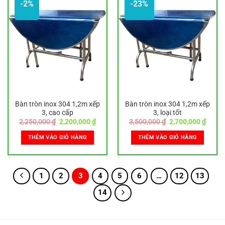
-2%
-23%
Bàn tròn inox 304 1,2m xếp
Bàn tròn inox 304 1,2m xếp
3, cao cấp
3, loại tốt
Giá
Giá
Giá
Giá
2,250,000
₫
2,200,000
₫
3,500,000
₫
2,700,000
₫
gốc
hiện
gốc
hiện
là:
tại
là:
tại
THÊM VÀO GIỎ HÀNG
THÊM VÀO GIỎ HÀNG
2,250,000 ₫.
là:
3,500,000 ₫.
là:
2,200,000 ₫.
2,700,
1
2
3
4
5
6
…
12
13
14