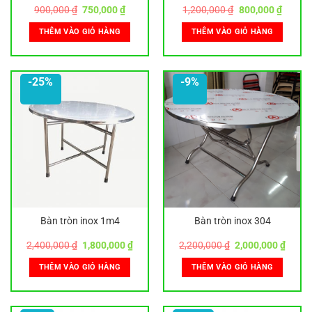
Giá
Giá
Giá
Giá
900,000
₫
750,000
₫
1,200,000
₫
800,000
₫
gốc
hiện
gốc
hiện
là:
tại
là:
tại
THÊM VÀO GIỎ HÀNG
THÊM VÀO GIỎ HÀNG
900,000 ₫.
là:
1,200,000 ₫.
là:
750,000 ₫.
800,00
-25%
-9%
Bàn tròn inox 1m4
Bàn tròn inox 304
Giá
Giá
Giá
Giá
2,400,000
₫
1,800,000
₫
2,200,000
₫
2,000,000
₫
gốc
hiện
gốc
hiện
là:
tại
là:
tại
THÊM VÀO GIỎ HÀNG
THÊM VÀO GIỎ HÀNG
2,400,000 ₫.
là:
2,200,000 ₫.
là:
1,800,000 ₫.
2,000,