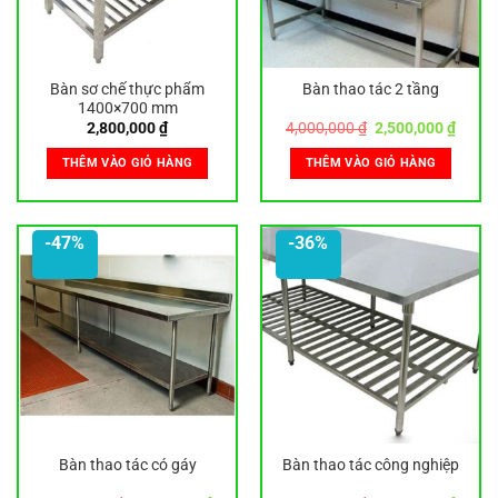
Bàn sơ chế thực phẩm
Bàn thao tác 2 tầng
1400×700 mm
Giá
Giá
2,800,000
₫
4,000,000
₫
2,500,000
₫
gốc
hiện
là:
tại
THÊM VÀO GIỎ HÀNG
THÊM VÀO GIỎ HÀNG
4,000,000 ₫.
là:
2,500,
-47%
-36%
Bàn thao tác có gáy
Bàn thao tác công nghiệp