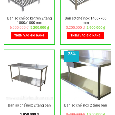
Bàn sơ chế có kệ trên 2 tầng
Bàn sơ chế inox 1400×700
1800×1000 mm
mm
Giá
Giá
Giá
Giá
6,000,000
₫
5,200,000
₫
3,200,000
₫
2,900,000
₫
gốc
hiện
gốc
hiện
là:
tại
là:
tại
THÊM VÀO GIỎ HÀNG
THÊM VÀO GIỎ HÀNG
6,000,000 ₫.
là:
3,200,000 ₫.
là:
5,200,000 ₫.
2,900,
-28%
Bàn sơ chế inox 2 tầng bàn
Bàn sơ chế inox 2 tầng bàn
Giá
Giá
1,950,000
₫
2,700,000
₫
1,950,000
₫