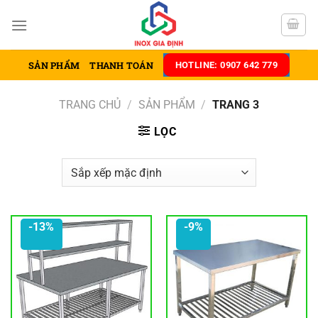
Chuyển
đến
nội
dung
SẢN PHẨM
THANH TOÁN
HOTLINE: 0907 642 779
TRANG CHỦ
/
SẢN PHẨM
/
TRANG 3
LỌC
-13%
-9%