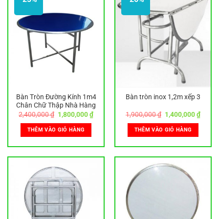
Bàn Tròn Đường Kính 1m4
Bàn tròn inox 1,2m xếp 3
Chân Chữ Thập Nhà Hàng
Giá
Giá
Giá
Giá
2,400,000
₫
1,800,000
₫
1,900,000
₫
1,400,000
₫
gốc
hiện
gốc
hiện
là:
tại
là:
tại
THÊM VÀO GIỎ HÀNG
THÊM VÀO GIỎ HÀNG
2,400,000 ₫.
là:
1,900,000 ₫.
là:
1,800,000 ₫.
1,400,