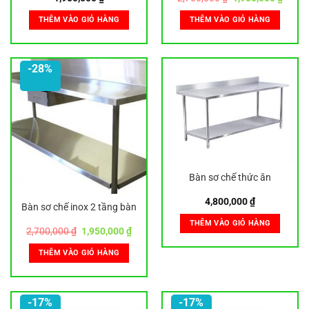
gốc
hiện
là:
tại
THÊM VÀO GIỎ HÀNG
THÊM VÀO GIỎ HÀNG
2,700,000 ₫.
là:
1,950,
-28%
Bàn sơ chế thức ăn
4,800,000
₫
Bàn sơ chế inox 2 tầng bàn
THÊM VÀO GIỎ HÀNG
Giá
Giá
2,700,000
₫
1,950,000
₫
gốc
hiện
là:
tại
THÊM VÀO GIỎ HÀNG
2,700,000 ₫.
là:
1,950,000 ₫.
-17%
-17%