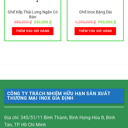
Ghế Xếp Thái Lưng Ngắn Có
Ghế Inox Băng Dài
Bàn
Giá
Giá
Giá
Giá
380,000
₫
330,000
₫
1,200,000
₫
950,000
₫
gốc
hiện
gốc
hiện
là:
tại
là:
tại
THÊM VÀO GIỎ HÀNG
THÊM VÀO GIỎ HÀNG
380,000 ₫.
là:
1,200,000 ₫.
là:
330,000 ₫.
950,00
0 ₫.
CÔNG TY TRÁCH NHIỆM HỮU HẠN SẢN XUẤT
THƯƠNG MẠI INOX GIA ĐỊNH
Địa chỉ: 345/51/11 Bình Thành, Bình Hưng Hòa B, Bình
Tân, TP. Hồ Chí Minh