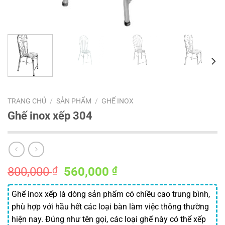
TRANG CHỦ
/
SẢN PHẨM
/
GHẾ INOX
Ghế inox xếp 304
Giá
Giá
800,000
₫
560,000
₫
gốc
hiện
là:
tại
Ghế inox xếp là dòng sản phẩm có chiều cao trung bình,
800,000 ₫.
là:
phù hợp với hầu hết các loại bàn làm việc thông thường
560,000 ₫.
hiện nay. Đúng như tên gọi, các loại ghế này có thể xếp