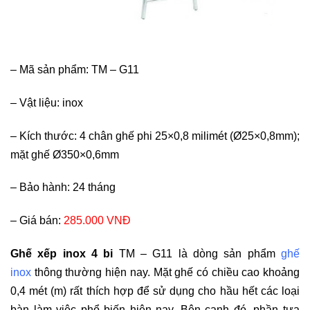
– Mã sản phẩm: TM – G11
–
Vật liệu: inox
–
Kích thước: 4 chân ghế phi 25×0,8 milimét (Ø25×0,8mm);
mặt ghế Ø350×0,6mm
–
Bảo hành: 24 tháng
–
Giá bán:
285.000 VNĐ
Ghế xếp inox 4 bi
TM – G11 là dòng sản phẩm
ghế
inox
thông thường hiện nay. Mặt ghế có chiều cao khoảng
0,4 mét (m) rất thích hợp để sử dụng cho hầu hết các loại
bàn làm việc phổ biến hiện nay. Bên cạnh đó, phần tựa