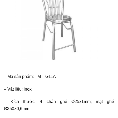
–
Mã sản phẩm: TM – G11A
–
Vật liệu: inox
–
Kích thước: 4 chân ghế Ø25x1mm; mặt ghế
Ø350×0,6mm