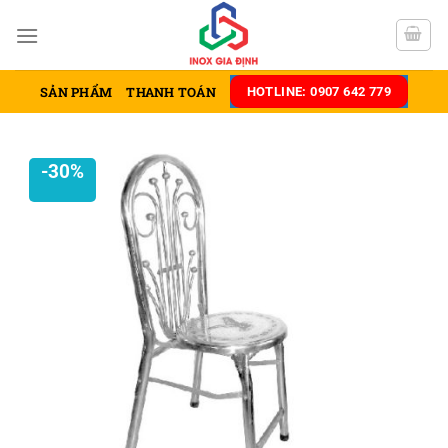
Chuyển
đến
nội
dung
SẢN PHẨM
THANH TOÁN
HOTLINE: 0907 642 779
-30%