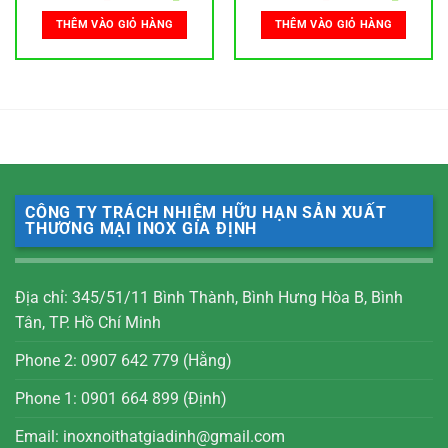
gốc
hiện
gốc
hiện
là:
tại
là:
tại
THÊM VÀO GIỎ HÀNG
THÊM VÀO GIỎ HÀNG
150,000 ₫.
là:
300,000 ₫.
là:
0 ₫.
115,000 ₫.
285,000
CÔNG TY TRÁCH NHIỆM HỮU HẠN SẢN XUẤT
THƯƠNG MẠI INOX GIA ĐỊNH
Địa chỉ: 345/51/11 Bình Thành, Bình Hưng Hòa B, Bình
Tân, TP. Hồ Chí Minh
Phone 2: 0907 642 779 (Hằng)
Phone 1: 0901 664 899 (Định)
Email: inoxnoithatgiadinh@gmail.com