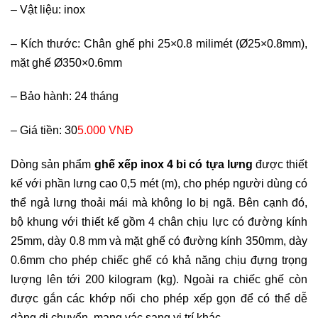
–
Vật liệu: inox
–
Kích thước: Chân ghế phi 25×0.8 milimét (Ø25×0.8mm),
mặt ghế Ø350×0.6mm
–
Bảo hành: 24 tháng
–
Giá tiền: 30
5.000 VNĐ
Dòng sản phẩm
ghế xếp inox 4 bi
có tựa lưng
được thiết
kế với phần lưng cao 0,5 mét (m), cho phép người dùng có
thể ngả lưng thoải mái mà không lo bị ngã. Bên cạnh đó,
bộ khung với thiết kế gồm 4 chân chịu lực có đường kính
25mm, dày 0.8 mm và mặt ghế có đường kính 350mm, dày
0.6mm cho phép chiếc ghế có khả năng chịu đựng trọng
lượng lên tới 200 kilogram (kg). Ngoài ra chiếc ghế còn
được gắn các khớp nối cho phép xếp gọn để có thể dễ
dàng di chuyển, mang vác sang vị trí khác.