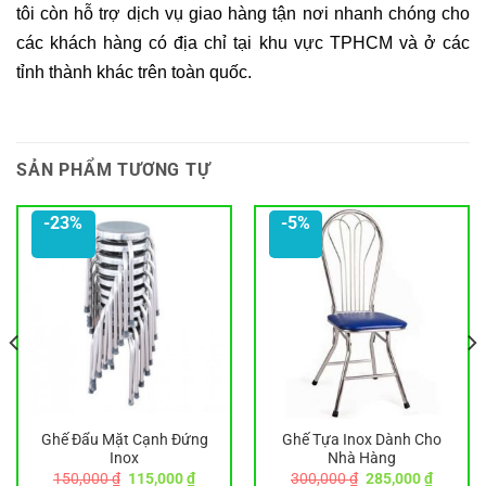
tôi còn hỗ trợ dịch vụ giao hàng tận nơi nhanh chóng cho
các khách hàng có địa chỉ tại khu vực TPHCM và ở các
tỉnh thành khác trên toàn quốc.
SẢN PHẨM TƯƠNG TỰ
-23%
-5%
Ghế Đẩu Mặt Cạnh Đứng
Ghế Tựa Inox Dành Cho
Inox
Nhà Hàng
Giá
Giá
Giá
Giá
150,000
₫
115,000
₫
300,000
₫
285,000
₫