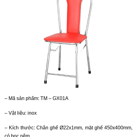
–
Mã sản phẩm: TM – GX01A
–
Vật liệu: inox
–
Kích thước: Chân ghế Ø22x1mm, mặt ghế 450x400mm,
có bọc nệm