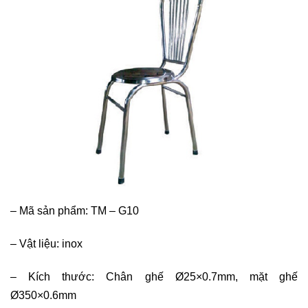
–
Mã sản phẩm: TM – G10
–
Vật liệu: inox
–
Kích thước: Chân ghế Ø25×0.7mm, mặt ghế
Ø350×0.6mm