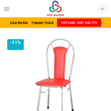
Chuyển
đến
nội
dung
SẢN PHẨM
THANH TOÁN
HOTLINE: 0907 642 779
-11%