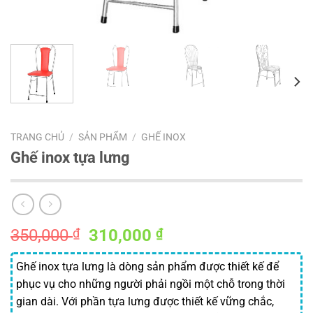
TRANG CHỦ
/
SẢN PHẨM
/
GHẾ INOX
Ghế inox tựa lưng
Giá
Giá
350,000
₫
310,000
₫
gốc
hiện
là:
tại
Ghế inox tựa lưng là dòng sản phẩm được thiết kế để
350,000 ₫.
là:
phục vụ cho những người phải ngồi một chỗ trong thời
310,000 ₫.
gian dài. Với phần tựa lưng được thiết kế vững chắc,