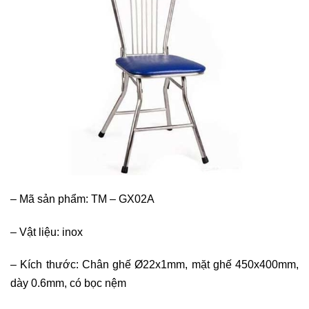
–
Mã sản phẩm: TM – GX02A
–
Vật liệu: inox
–
Kích thước: Chân ghế Ø22x1mm, mặt ghế 450x400mm,
dày 0.6mm, có bọc nệm