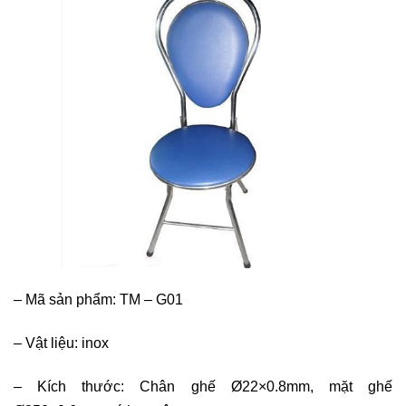
–
Mã sản phẩm: TM – G01
–
Vật liệu: inox
–
Kích thước: Chân ghế Ø22×0.8mm, mặt ghế