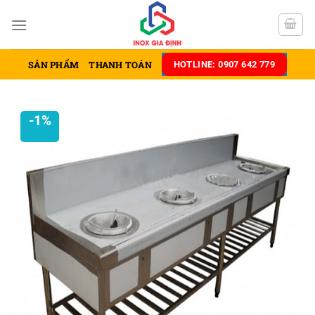
Chuyển
đến
nội
dung
SẢN PHẨM
THANH TOÁN
HOTLINE: 0907 642 779
-1%