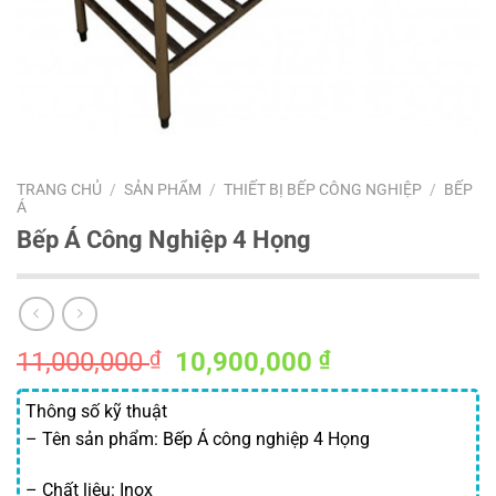
TRANG CHỦ
/
SẢN PHẨM
/
THIẾT BỊ BẾP CÔNG NGHIỆP
/
BẾP
Á
Bếp Á Công Nghiệp 4 Họng
Giá
Giá
11,000,000
₫
10,900,000
₫
gốc
hiện
là:
tại
Thông số kỹ thuật
11,000,000 ₫.
là:
– Tên sản phẩm: Bếp Á công nghiệp 4 Họng
10,900,000 ₫
– Chất liệu: Inox