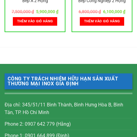
Bếp Á 2 Họng
Bếp Công Nghiệp 2 Họng
Giá
Giá
Giá
Giá
7,500,000
₫
5,900,000
₫
6,800,000
₫
6,100,000
₫
gốc
hiện
gốc
hiện
là:
tại
là:
tại
THÊM VÀO GIỎ HÀNG
THÊM VÀO GIỎ HÀNG
7,500,000 ₫.
là:
6,800,000 ₫.
là:
0,000 ₫.
5,900,000 ₫.
6,100,
CÔNG TY TRÁCH NHIỆM HỮU HẠN SẢN XUẤT
THƯƠNG MẠI INOX GIA ĐỊNH
Địa chỉ: 345/51/11 Bình Thành, Bình Hưng Hòa B, Bình
Tân, TP. Hồ Chí Minh
Phone 2: 0907 642 779 (Hằng)
Phone 1: 0901 664 899 (Định)