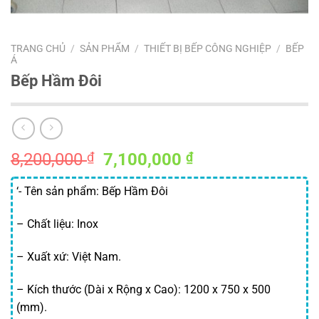
TRANG CHỦ
/
SẢN PHẨM
/
THIẾT BỊ BẾP CÔNG NGHIỆP
/
BẾP
Á
Bếp Hầm Đôi
Giá
Giá
8,200,000
₫
7,100,000
₫
gốc
hiện
là:
tại
‘- Tên sản phẩm: Bếp Hầm Đôi
8,200,000 ₫.
là:
– Chất liệu: Inox
7,100,000 ₫.
– Xuất xứ: Việt Nam.
– Kích thước (Dài x Rộng x Cao): 1200 x 750 x 500
(mm).