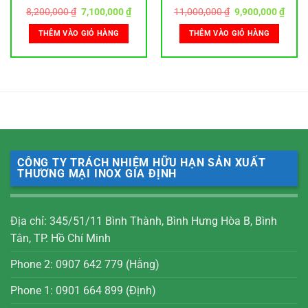
Giá
Giá
Giá
Giá
8,200,000
₫
7,100,000
₫
11,000,000
₫
9,900,000
₫
gốc
hiện
gốc
hiện
là:
tại
là:
tại
THÊM VÀO GIỎ HÀNG
THÊM VÀO GIỎ HÀNG
8,200,000 ₫.
là:
11,000,000 ₫.
là:
0,000 ₫.
7,100,000 ₫.
9,900
CÔNG TY TRÁCH NHIỆM HỮU HẠN SẢN XUẤT
THƯƠNG MẠI INOX GIA ĐỊNH
Địa chỉ: 345/51/11 Bình Thành, Bình Hưng Hòa B, Bình
Tân, TP. Hồ Chí Minh
Phone 2: 0907 642 779 (Hằng)
Phone 1: 0901 664 899 (Định)