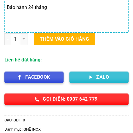
Bảo hành 24 tháng
Ghế thắp nhang loại tốt số lượng
THÊM VÀO GIỎ HÀNG
Liên hệ đặt hàng:
FACEBOOK
ZALO
GỌI ĐIỆN: 0907 642 779
SKU:
GĐ110
Danh mục:
GHẾ INOX