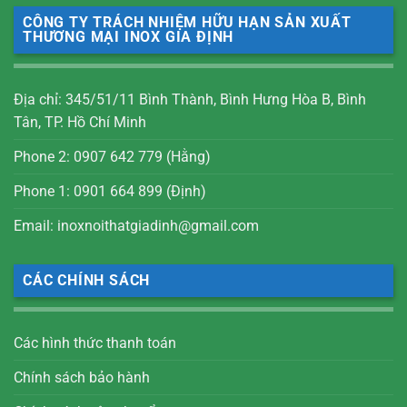
CÔNG TY TRÁCH NHIỆM HỮU HẠN SẢN XUẤT
THƯƠNG MẠI INOX GIA ĐỊNH
Địa chỉ: 345/51/11 Bình Thành, Bình Hưng Hòa B, Bình
Tân, TP. Hồ Chí Minh
Phone 2: 0907 642 779 (Hằng)
Phone 1: 0901 664 899 (Định)
Email: inoxnoithatgiadinh@gmail.com
CÁC CHÍNH SÁCH
Các hình thức thanh toán
Chính sách bảo hành