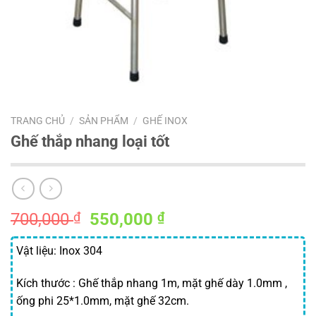
TRANG CHỦ
/
SẢN PHẨM
/
GHẾ INOX
Ghế thắp nhang loại tốt
Giá
Giá
700,000
₫
550,000
₫
gốc
hiện
là:
tại
Vật liệu: Inox 304
700,000 ₫.
là:
Kích thước : Ghế thắp nhang 1m, mặt ghế dày 1.0mm ,
550,000 ₫.
ống phi 25*1.0mm, mặt ghế 32cm.