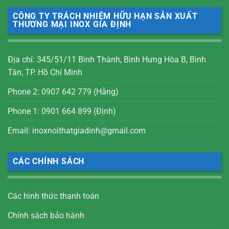
CÔNG TY TRÁCH NHIỆM HỮU HẠN SẢN XUẤT
THƯƠNG MẠI INOX GIA ĐỊNH
Địa chỉ: 345/51/11 Bình Thành, Bình Hưng Hòa B, Bình
Tân, TP. Hồ Chí Minh
Phone 2: 0907 642 779 (Hằng)
Phone 1: 0901 664 899 (Định)
Email: inoxnoithatgiadinh@gmail.com
CÁC CHÍNH SÁCH
Các hình thức thanh toán
Chính sách bảo hành