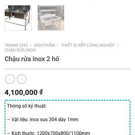
TRANG CHỦ
/
SẢN PHẨM
/
THIẾT BỊ BẾP CÔNG NGHIỆP
/
CHẬU RỬA INOX
Chậu rửa inox 2 hố
4,100,000
₫
Thông số kỷ thuật:
– Vật liệu: inox sus 304 dày 1mm
– Kích thước: 1200x700x800/1100mm