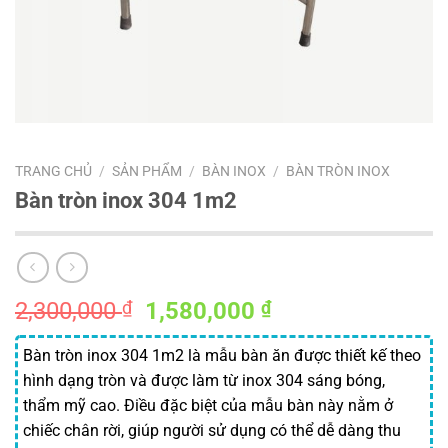
TRANG CHỦ
/
SẢN PHẨM
/
BÀN INOX
/
BÀN TRÒN INOX
Bàn tròn inox 304 1m2
Giá
Giá
2,300,000
₫
1,580,000
₫
gốc
hiện
là:
tại
Bàn tròn inox 304 1m2 là mẫu bàn ăn được thiết kế theo
2,300,000 ₫.
là:
hình dạng tròn và được làm từ inox 304 sáng bóng,
1,580,000 ₫.
thẩm mỹ cao. Điều đặc biệt của mẫu bàn này nằm ở
chiếc chân rời, giúp người sử dụng có thể dễ dàng thu