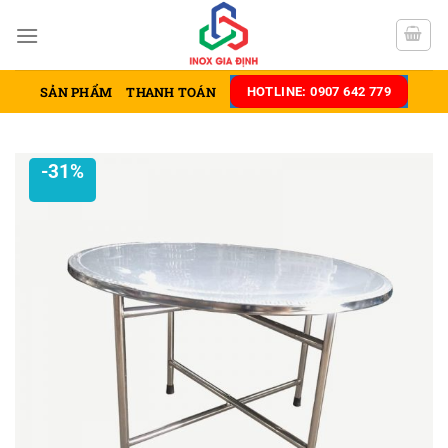
Chuyển
đến
nội
dung
SẢN PHẨM
THANH TOÁN
HOTLINE: 0907 642 779
-31%