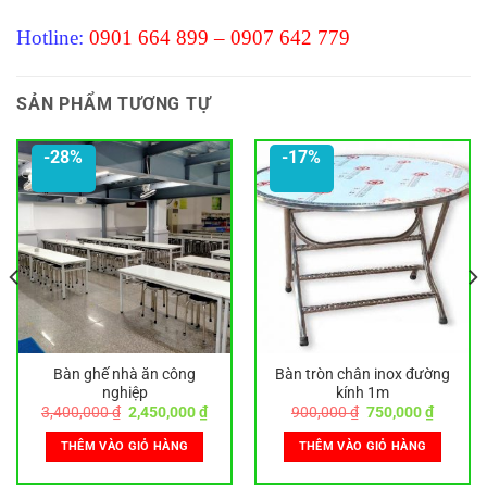
Hotline:
0901 664 899 – 0907 642 779
SẢN PHẨM TƯƠNG TỰ
-28%
-17%
Bàn ghế nhà ăn công
Bàn tròn chân inox đường
nghiệp
kính 1m
Giá
Giá
Giá
Giá
3,400,000
₫
2,450,000
₫
900,000
₫
750,000
₫
gốc
hiện
gốc
hiện
là:
tại
là:
tại
THÊM VÀO GIỎ HÀNG
THÊM VÀO GIỎ HÀNG
3,400,000 ₫.
là:
900,000 ₫.
là:
0,000 ₫.
2,450,000 ₫.
750,000