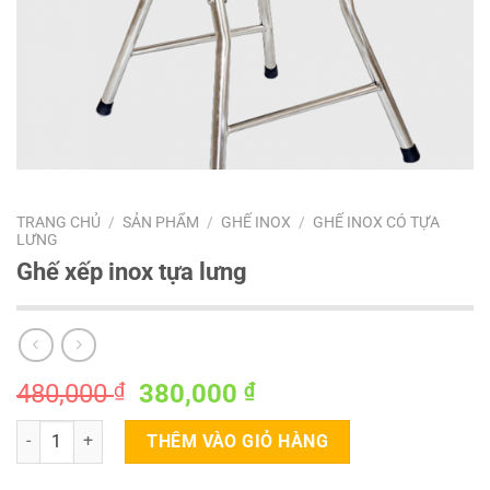
TRANG CHỦ
/
SẢN PHẨM
/
GHẾ INOX
/
GHẾ INOX CÓ TỰA
LƯNG
Ghế xếp inox tựa lưng
Giá
Giá
480,000
₫
380,000
₫
gốc
hiện
Ghế xếp inox tựa lưng số lượng
là:
tại
THÊM VÀO GIỎ HÀNG
480,000 ₫.
là: