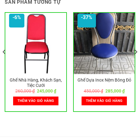
SẢN PHẨM TƯƠNG TỰ
-6%
-37%
Ghế Nhà Hàng, Khách Sạn,
Ghế Dựa Inox Nệm Bông Đỏ
Tiệc Cưới
Giá
Giá
Giá
Giá
260,000
₫
245,000
₫
450,000
₫
285,000
₫
gốc
hiện
gốc
hiện
là:
tại
là:
tại
THÊM VÀO GIỎ HÀNG
THÊM VÀO GIỎ HÀNG
260,000 ₫.
là:
450,000 ₫.
là:
0 ₫.
245,000 ₫.
285,000