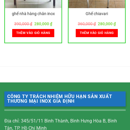
ghế nhà hàng chân inox
Ghế chiavari
Giá
Giá
Giá
Giá
390,000
₫
280,000
₫
360,000
₫
280,000
₫
gốc
hiện
gốc
hiện
là:
tại
là:
tại
THÊM VÀO GIỎ HÀNG
THÊM VÀO GIỎ HÀNG
390,000 ₫.
là:
360,000 ₫.
là:
0 ₫.
280,000 ₫.
280,000
CÔNG TY TRÁCH NHIỆM HỮU HẠN SẢN XUẤT
THƯƠNG MẠI INOX GIA ĐỊNH
Địa chỉ: 345/51/11 Bình Thành, Bình Hưng Hòa B, Bình
Tân, TP. Hồ Chí Minh