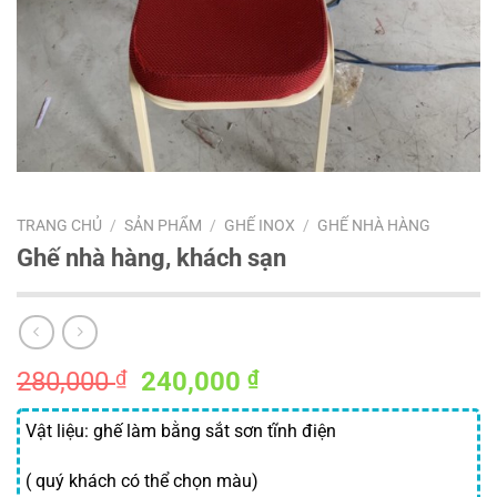
TRANG CHỦ
/
SẢN PHẨM
/
GHẾ INOX
/
GHẾ NHÀ HÀNG
Ghế nhà hàng, khách sạn
Giá
Giá
280,000
₫
240,000
₫
gốc
hiện
là:
tại
Vật liệu: ghế làm bằng sắt sơn tĩnh điện
280,000 ₫.
là:
( quý khách có thể chọn màu)
240,000 ₫.