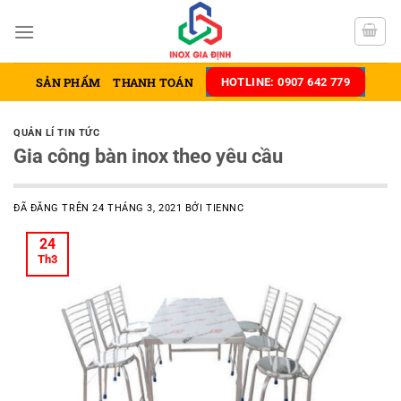
Chuyển
đến
nội
dung
SẢN PHẨM
THANH TOÁN
HOTLINE: 0907 642 779
QUẢN LÍ TIN TỨC
Gia công bàn inox theo yêu cầu
ĐÃ ĐĂNG TRÊN
24 THÁNG 3, 2021
BỞI
TIENNC
24
Th3