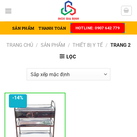
Chuyển
đến
nội
dung
SẢN PHẨM
THANH TOÁN
HOTLINE: 0907 642 779
TRANG CHỦ
/
SẢN PHẨM
/
THIẾT BỊ Y TẾ
/
TRANG 2
LỌC
-14%