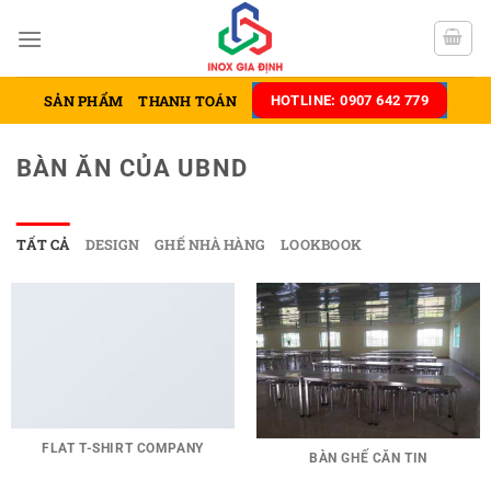
Chuyển
đến
nội
dung
SẢN PHẨM
THANH TOÁN
HOTLINE: 0907 642 779
BÀN ĂN CỦA UBND
TẤT CẢ
DESIGN
GHẾ NHÀ HÀNG
LOOKBOOK
FLAT T-SHIRT COMPANY
BÀN GHẾ CĂN TIN