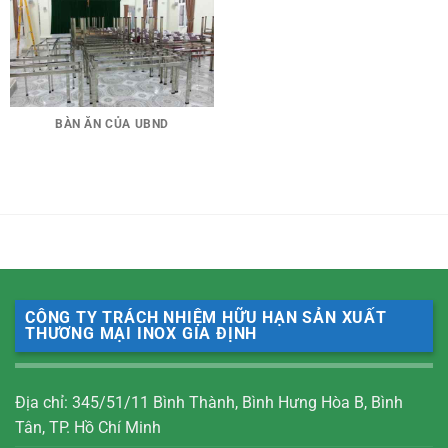
BÀN ĂN CỦA UBND
CÔNG TY TRÁCH NHIỆM HỮU HẠN SẢN XUẤT
THƯƠNG MẠI INOX GIA ĐỊNH
Địa chỉ: 345/51/11 Bình Thành, Bình Hưng Hòa B, Bình
Tân, TP. Hồ Chí Minh